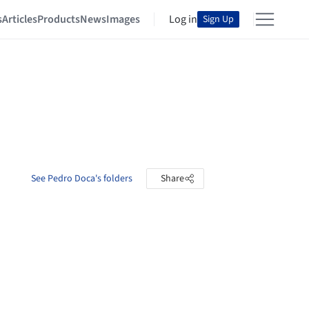
s
Articles
Products
News
Images
Log in
Sign Up
See Pedro Doca's folders
Share