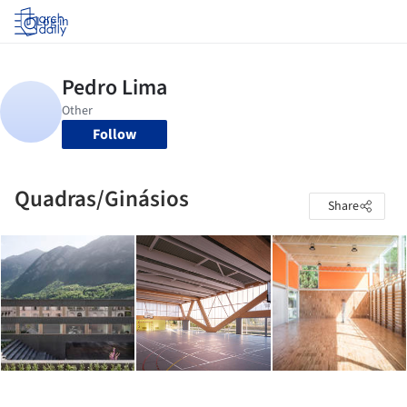
Log in
Follow
Quadras/Ginásios
Share