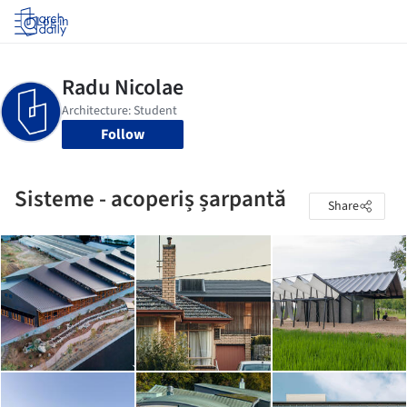
Log in
Follow
Sisteme - acoperiș șarpantă
Share