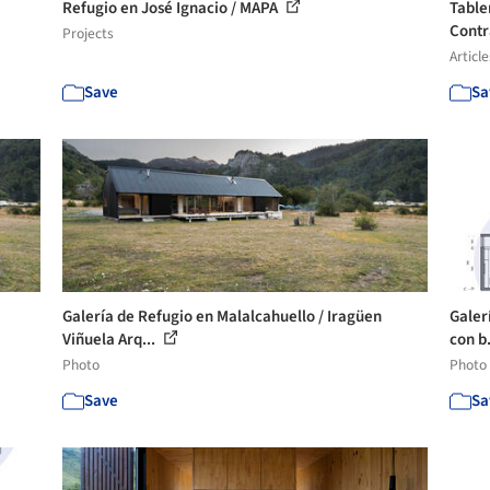
Refugio en José Ignacio / MAPA
Table
Contr
Projects
Article
Save
Sa
Galería de Refugio en Malalcahuello / Iragüen
Galer
Viñuela Arq...
con b.
Photo
Photo
Save
Sa