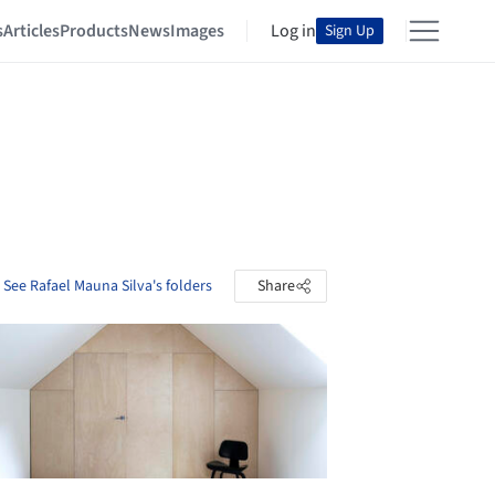
s
Articles
Products
News
Images
Log in
Sign Up
See Rafael Mauna Silva's folders
Share