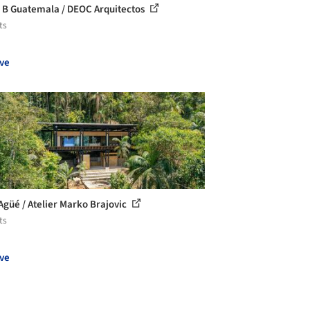
 B Guatemala / DEOC Arquitectos
ts
ve
Agüé / Atelier Marko Brajovic
ts
ve