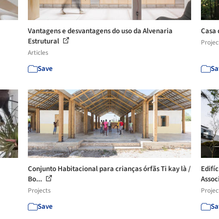
Vantagens e desvantagens do uso da Alvenaria
Casa 
Estrutural
Projec
Articles
Save
Sa
Conjunto Habitacional para crianças órfãs Ti kay là /
Edifí
Bo...
Assoc
Projects
Projec
Save
Sa