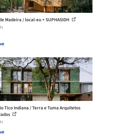
de Madeira / local-eu + SUPHASIDH
ts
ve
cio Tico Indiana / Terra e Tuma Arquitetos
iados
ts
ve