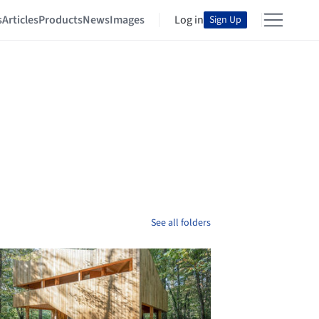
s
Articles
Products
News
Images
Log in
Sign Up
See all folders