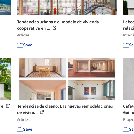
Tendencias urbanas: el modelo de vivienda
Laboq
cooperativa en ...
relac
Articles
Interv
Save
Sa
ure
Tendencias de diseño: Las nuevas remodelaciones
Cafet
de vivien...
Guilh
Articles
Projec
Save
Sa