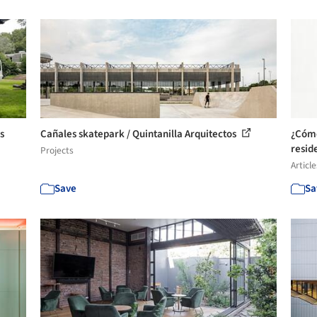
s
Cañales skatepark / Quintanilla Arquitectos
¿Cómo
reside
Projects
Article
Save
Sa