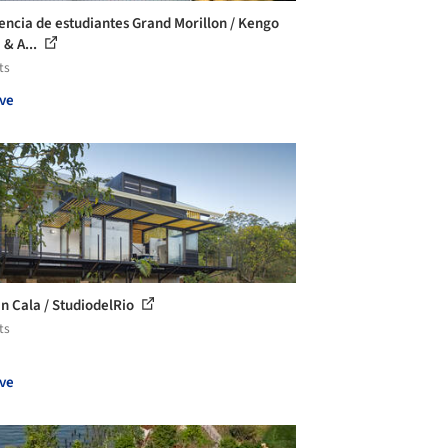
encia de estudiantes Grand Morillon / Kengo
& A...
ts
ve
in Cala / StudiodelRio
ts
ve