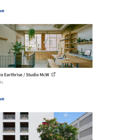
ve
io Earthrise / Studio McW
ts
ve