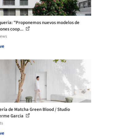
ueria: "Proponemos nuevos modelos de
iones coop...
iews
ve
ería de Matcha Green Blood / Studio
erme Garcia
ts
ve