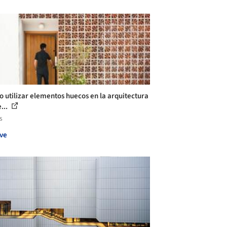
 utilizar elementos huecos en la arquitectura
...
s
ve