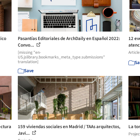
xico
Pasantías Editoriales de ArchDaily en Español 2022:
12 ev
Convo...
atenci
[missing "en-
Article
US.jslibrary.bookmarks_meta_type.submissions"
translation]
Sa
Save
ectura
159 viviendas sociales en Madrid / TAAs arquitectos,
La tor
Javi...
Projec