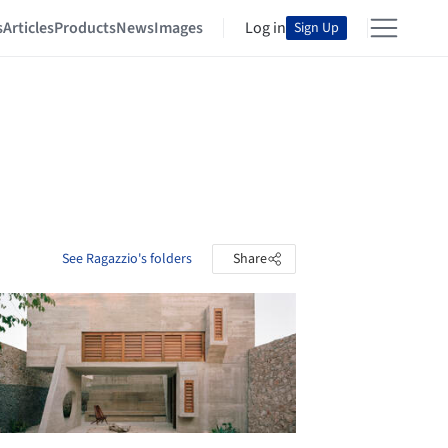
s
Articles
Products
News
Images
Log in
Sign Up
See Ragazzio's folders
Share