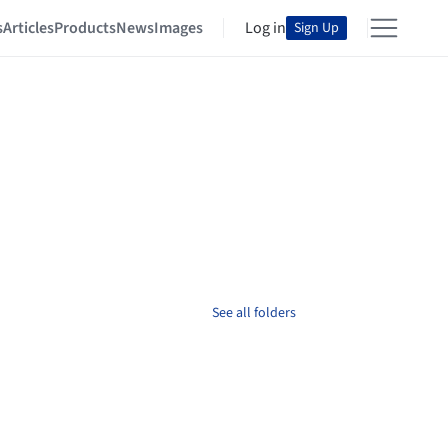
s
Articles
Products
News
Images
Log in
Sign Up
See all folders