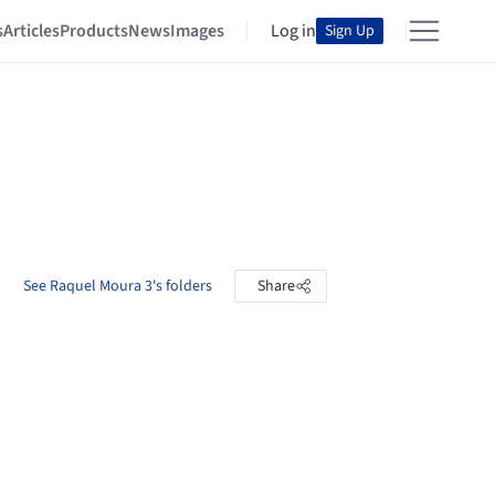
s
Articles
Products
News
Images
Log in
Sign Up
See Raquel Moura 3's folders
Share