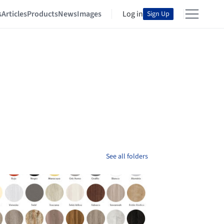
s
Articles
Products
News
Images
Log in
Sign Up
See all folders