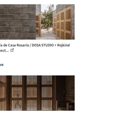
ía de Casa Rosario / DOSA STUDIO + Rojkind
ect...
ve