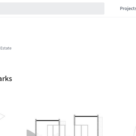
Project
arks