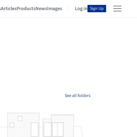
s
Articles
Products
News
Images
Log in
Sign Up
See all folders