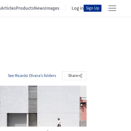
s
Articles
Products
News
Images
Log in
Sign Up
See Ricardo Olvera's folders
Share