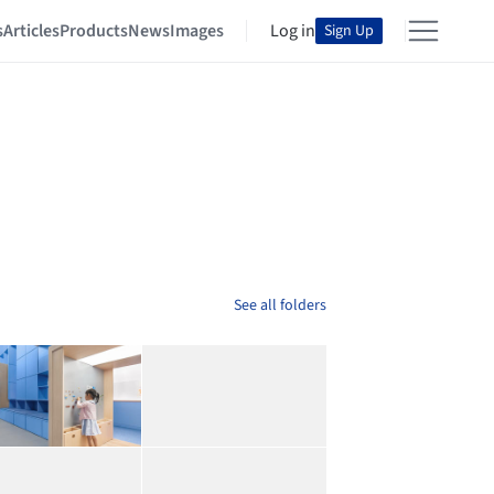
s
Articles
Products
News
Images
Log in
Sign Up
See all folders