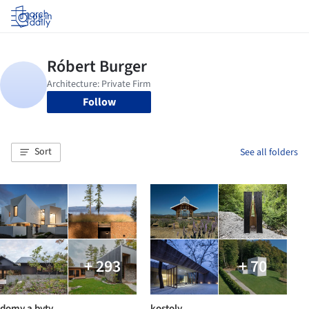
Log in
Follow
Sort
See all folders
+ 293
+ 70
domy a byty
kostoly