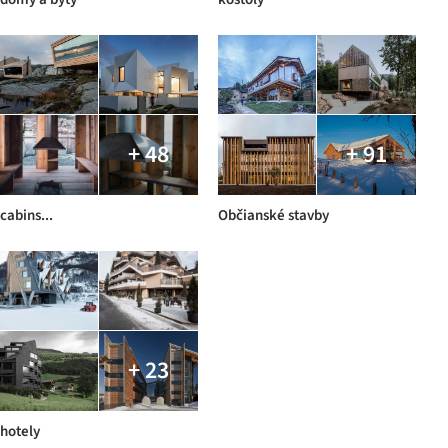
+ 48
+ 91
cabins...
Občianské stavby
+ 23
hotely