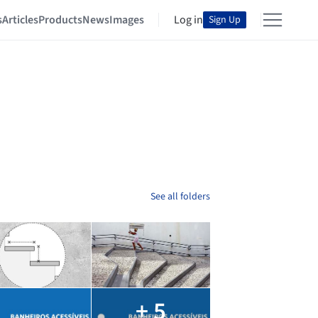
s
Articles
Products
News
Images
Log in
Sign Up
See all folders
+ 5