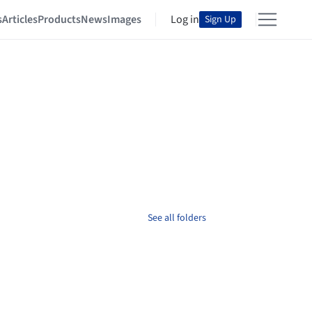
s
Articles
Products
News
Images
Log in
Sign Up
See all folders