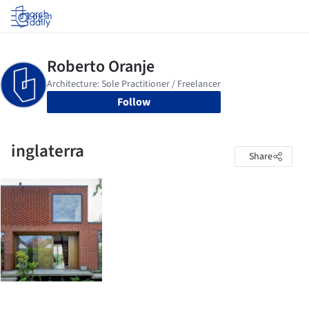
Log in
Follow
inglaterra
Share