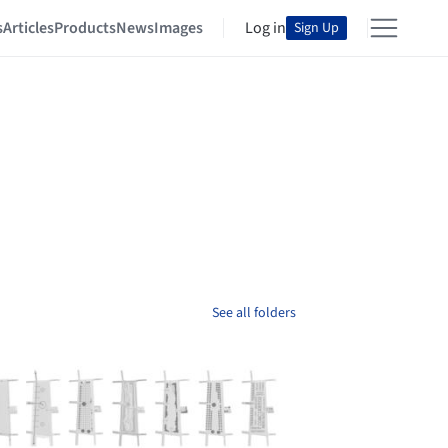
s
Articles
Products
News
Images
Log in
Sign Up
See all folders