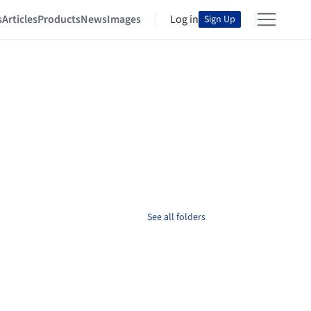
s
Articles
Products
News
Images
Log in
Sign Up
See all folders