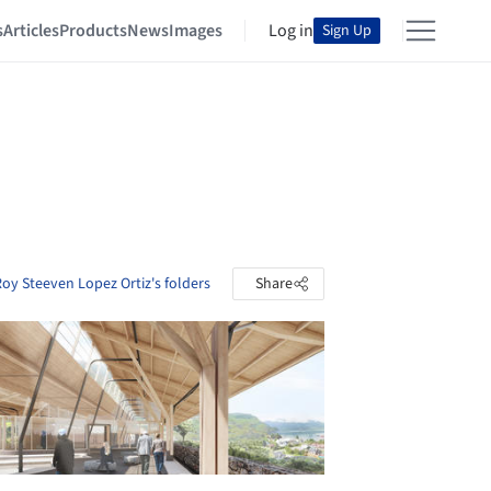
s
Articles
Products
News
Images
Log in
Sign Up
oy Steeven Lopez Ortiz's folders
Share