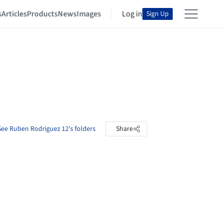
s
Articles
Products
News
Images
Log in
Sign Up
See Ruben Rodriguez 12's folders
Share