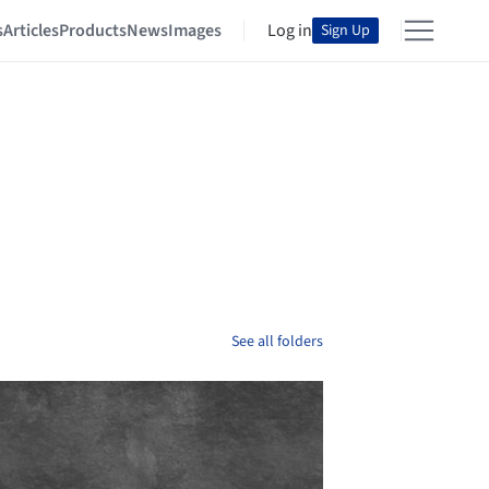
s
Articles
Products
News
Images
Log in
Sign Up
See all folders