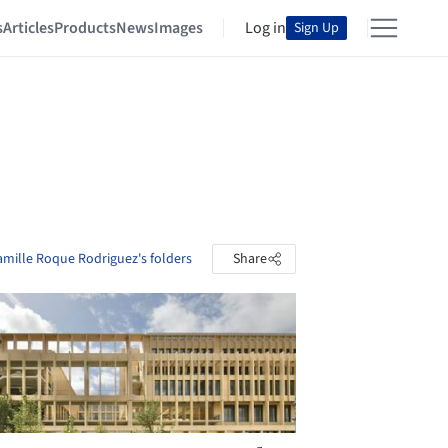
s
Articles
Products
News
Images
Log in
Sign Up
mille Roque Rodriguez's folders
Share