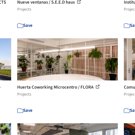
CTS
Nueve ventanas / S.E.E.D haus
Insti
Projects
Projec
Save
Sa
e
Huerta Coworking Microcentro / FLORA
Comun
Projects
Projec
Save
Sa