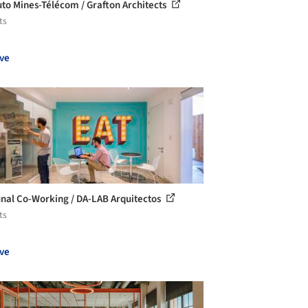
tuto Mines-Télécom / Grafton Architects
ts
ve
al Co-Working / DA-LAB Arquitectos
ts
ve