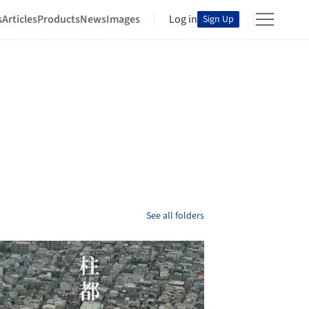
s
Articles
Products
News
Images
Log in
Sign Up
See all folders