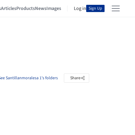
s
Articles
Products
News
Images
Log in
Sign Up
See Santillanmoralesa 1's folders
Share