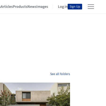
s
Articles
Products
News
Images
Log in
Sign Up
See all folders