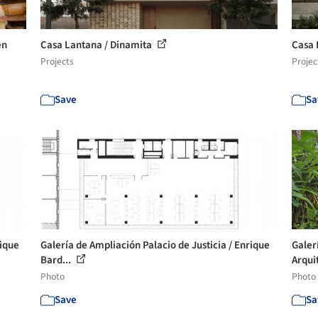
en
Casa Lantana / Dinamita
Casa 
Projects
Projec
Save
Sa
rique
Galería de Ampliación Palacio de Justicia / Enrique
Galer
Bard...
Arqui
Photo
Photo
Save
Sa