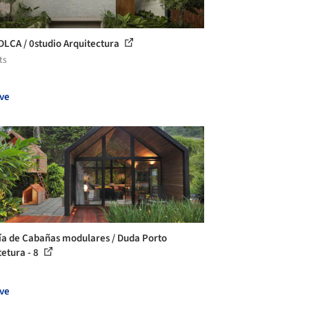
DLCA / 0studio Arquitectura
ts
ve
ía de Cabañas modulares / Duda Porto
tetura - 8
ve