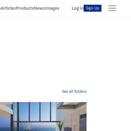
s
Articles
Products
News
Images
Log in
Sign Up
See all folders