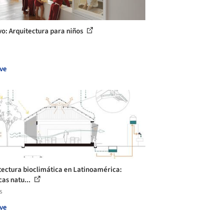
vo: Arquitectura para niños
ve
tectura bioclimática en Latinoamérica:
cas natu...
s
ve