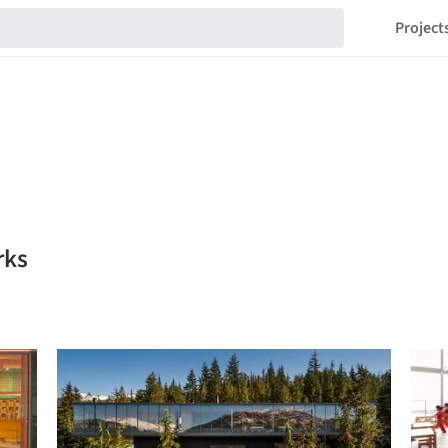
Project
rks