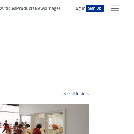
s
Articles
Products
News
Images
Log in
Sign Up
See all folders