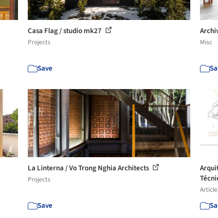
Casa Flag / studio mk27
Archi
Projects
Misc
Save
Sa
La Linterna / Vo Trong Nghia Architects
Arqui
Técni
Projects
Article
Save
Sa