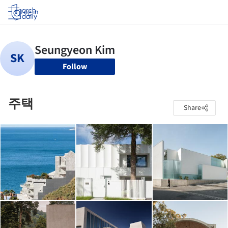
Log in
Follow
주택
Share