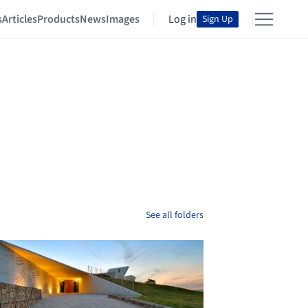
s
Articles
Products
News
Images
Log in
Sign Up
See all folders