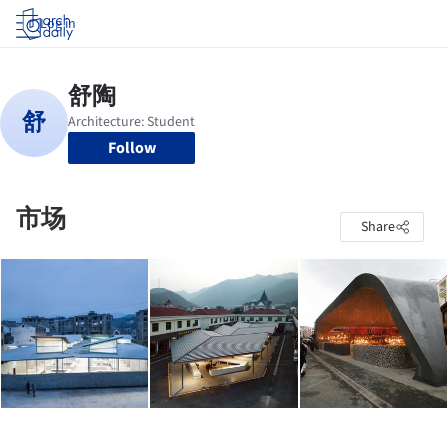
Log in
Follow
市场
Share