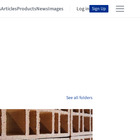
s
Articles
Products
News
Images
Log in
Sign Up
See all folders