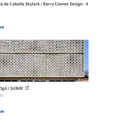
ía de Cabaña Skylark / Barry Connor Design - 9
ve
Ogó / SUBdV
ts
ve