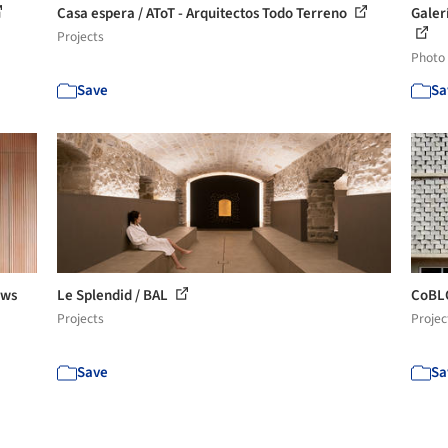
Casa espera / AToT - Arquitectos Todo Terreno
Galer
Projects
Photo
Save
Sa
ows
Le Splendid / BAL
CoBL
Projects
Projec
Save
Sa