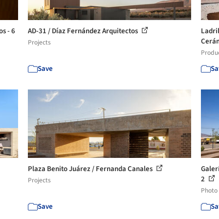
s - 6
AD-31 / Díaz Fernández Arquitectos
Ladril
Cerám
Projects
Produ
Save
Sa
Plaza Benito Juárez / Fernanda Canales
Galer
2
Projects
Photo
Save
Sa