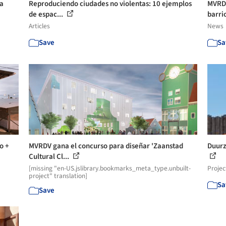
la
Reproduciendo ciudades no violentas: 10 ejemplos
MVRDV
de espac...
barrio
Articles
News
Save
Sa
o +
MVRDV gana el concurso para diseñar 'Zaanstad
Duurz
Cultural Cl...
[missing "en-US.jslibrary.bookmarks_meta_type.unbuilt-
Projec
project" translation]
Sa
Save