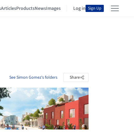
s
Articles
Products
News
Images
Log in
Sign Up
See Simon Gomez's folders
Share