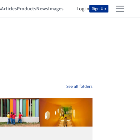
s
Articles
Products
News
Images
Log in
Sign Up
See all folders