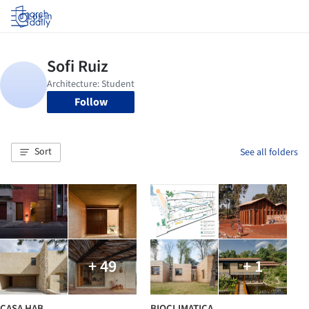
Log in
Follow
Sort
See all folders
+ 49
+ 1
CASA HAB
BIOCLIMATICA