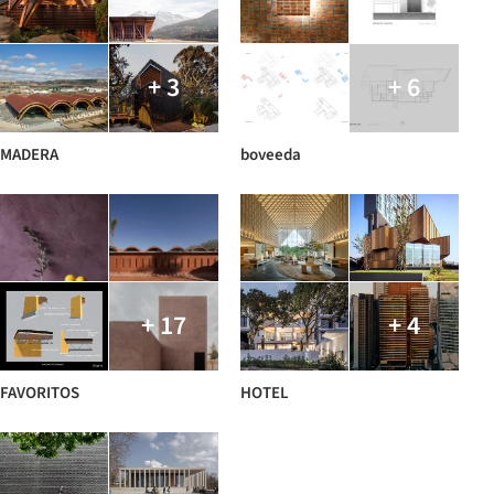
+ 3
+ 6
MADERA
boveeda
+ 17
+ 4
FAVORITOS
HOTEL