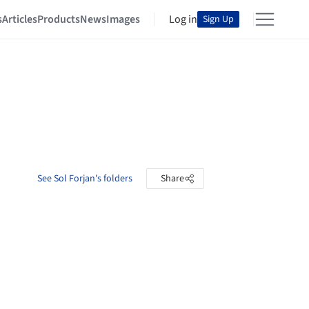
s
Articles
Products
News
Images
Log in
Sign Up
See Sol Forjan's folders
Share