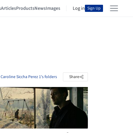
s
Articles
Products
News
Images
Log in
Sign Up
Caroline Siccha Perez 1's folders
Share