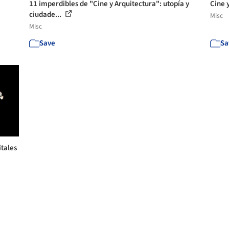
11 imperdibles de "Cine y Arquitectura": utopía y
Cine 
ciudade...
Misc
Misc
Save
Sa
itales