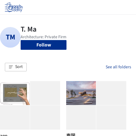
Log in
Follow
Sort
See all folders
app
泰国