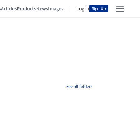
s
Articles
Products
News
Images
Log in
Sign Up
See all folders