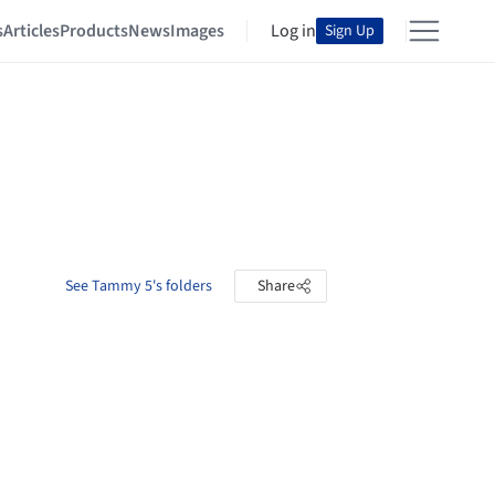
s
Articles
Products
News
Images
Log in
Sign Up
See Tammy 5's folders
Share