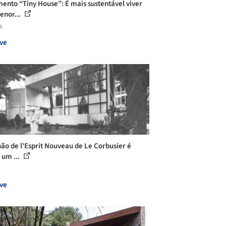
ento “Tiny House”: É mais sustentável viver
nor...
s
ve
hão de l'Esprit Nouveau de Le Corbusier é
 um ...
ve