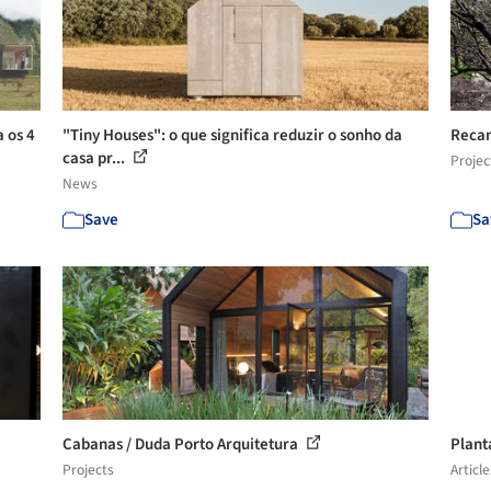
 os 4
"Tiny Houses": o que significa reduzir o sonho da
Recan
casa pr...
Projec
News
Save
Sa
Cabanas / Duda Porto Arquitetura
Plant
Projects
Article