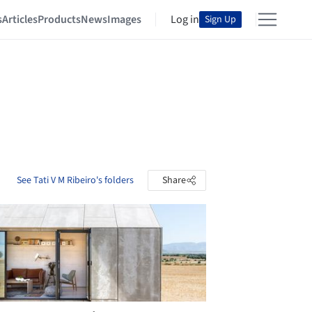
s
Articles
Products
News
Images
Log in
Sign Up
See Tati V M Ribeiro's folders
Share