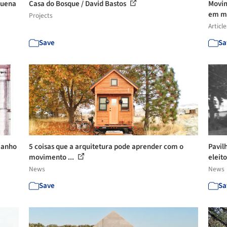
quena
Casa do Bosque / David Bastos
Movim
em me
Projects
Article
Save
Sa
manho
5 coisas que a arquitetura pode aprender com o
Pavil
movimento ...
eleito
News
News
Save
Sa