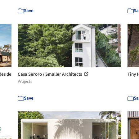
Save
Sa
des de
Casa Seroro / Smaller Architects
Tiny 
Projects
Save
Sa