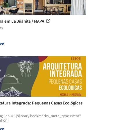
a em La Juanita / MAPA
ts
ve
tetura Integrada: Pequenas Casas Ecológicas
ng "en-US.jslibrary.bookmarks_meta_type.event"
ation]
ve