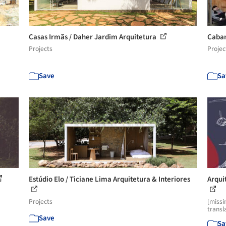
Casas Irmãs / Daher Jardim Arquitetura
Caban
Projects
Projec
Save
Sa
Estúdio Elo / Ticiane Lima Arquitetura & Interiores
Arqui
Projects
[missi
transl
Save
Sa