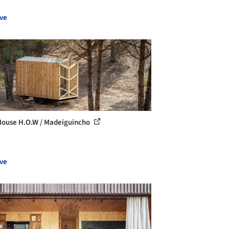
ve
House H.O.W / Madeiguincho
ve