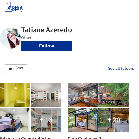
Log in
Follow
Sort
See all folders
+ 13
+ 20
Biblioteca Colonia Héctor
Casa Container 1