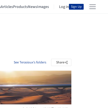
s
Articles
Products
News
Images
Log in
Sign Up
See Terasioux's folders
Share