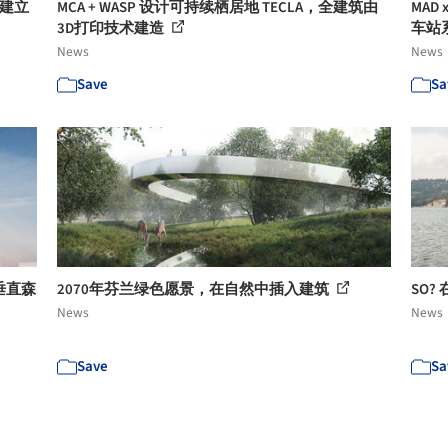
道建立
MCA + WASP 设计可持续栖居地 TECLA，全建筑由
MAD
3D打印技术建造
车站
News
News
Save
Sa
及垂直森
2070年芬兰绿色愿景，在自然中插入建筑
SO
News
News
Save
Sa