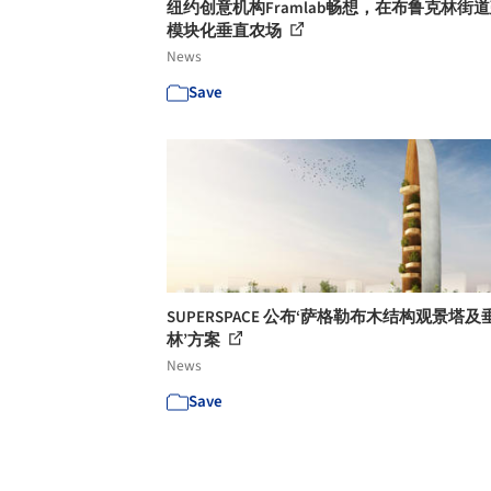
纽约创意机构Framlab畅想，在布鲁克林街
模块化垂直农场
News
Save
SUPERSPACE 公布‘萨格勒布木结构观景塔
林’方案
News
Save