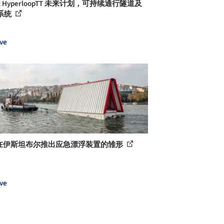
 x HyperloopTT 未来计划，可持续通行隧道及
系统
ve
? 在伊斯坦布尔推出应急漂浮装置的雏形
ve