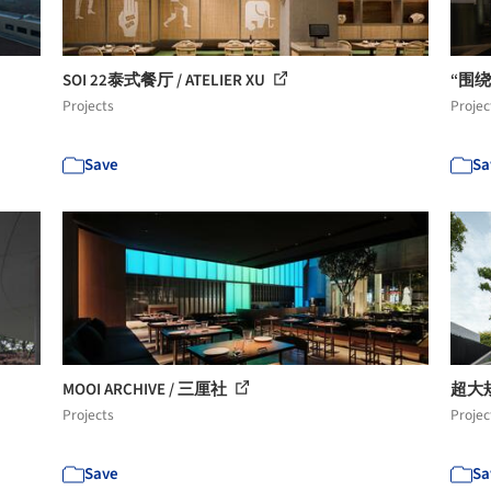
SOI 22泰式餐厅 / ATELIER XU
“围绕
Projects
Projec
Save
Sa
MOOI ARCHIVE / 三厘社
超大规模
Projects
Projec
Save
Sa