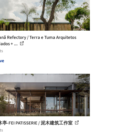
nã Refectory / Terra e Tuma Arquitetos
ados + ...
ts
ve
亭-FEI PATISSERIE / 泥木建筑工作室
ts