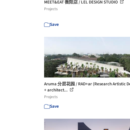
MEET&EAT 衡阳店 / LEL DESIGN STUDIO
Projects
Save
Aruma 分层花园 / RAD+ar (Research Artistic D
+ architect...
Projects
Save