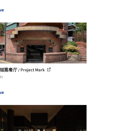
ve
 烟熏餐厅 / Project Mark
ts
ve