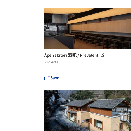
Âpé Yakitori 酒吧 / Prevalent
Projects
Save