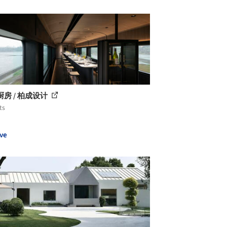
房 / 柏成设计
ts
ve