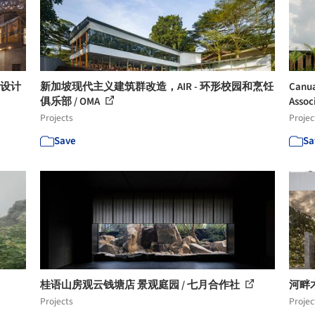
筑设计
新加坡现代主义建筑群改造，AIR - 环形校园和烹饪
Canua
俱乐部 / OMA
Associ
Projects
Projec
Save
Sa
桂语山房观云钱塘店 景观庭园 / 七月合作社
河畔木
Projects
Projec