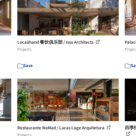
Locaāhand 餐饮俱乐部 / Isso Architects
Pala
Projects
Projec
Save
Sa
Restaurante NoMad / Lucas Lage Arquitetura
四季民
Projects