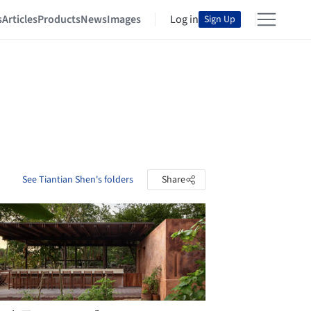
s
Articles
Products
News
Images
Log in
Sign Up
See Tiantian Shen's folders
Share