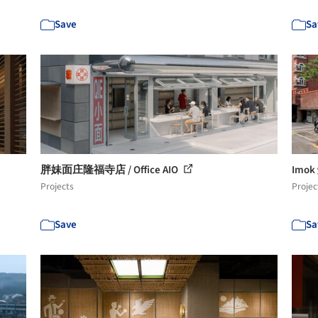
Save
Sa
胖妹面庄隆福寺店 / Office AIO
Imok
Projects
Projec
Save
Sa