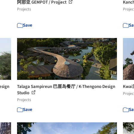
阿那亚 GEMPOT / Projject
Kanc
Projects
Projec
Save
Sa
esign
Talaga Sampireun 巴厘岛餐厅 / K-Thengono Design
Kwai
Studio
Projec
Projects
Save
Sa