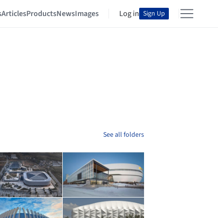
s
Articles
Products
News
Images
Log in
Sign Up
See all folders