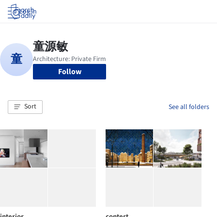
Log in
Follow
Sort
See all folders
interior
contest