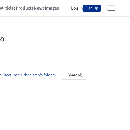
s
Articles
Products
News
Images
Log in
Sign Up
quitectura Y Urbanismo's folders
Share