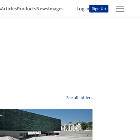
s
Articles
Products
News
Images
Log in
Sign Up
See all folders