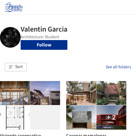
Log in
Follow
Sort
See all folders
+ 2
Vivienda cooperativa
Casonas mamalonas