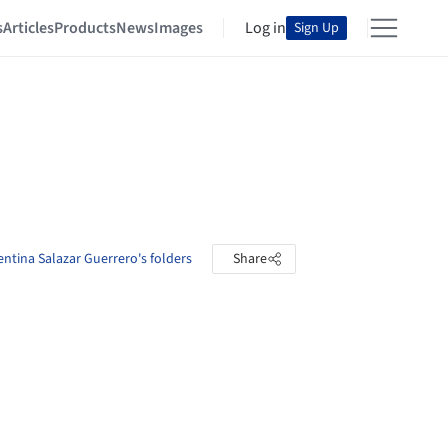
s
Articles
Products
News
Images
Log in
Sign Up
entina Salazar Guerrero's folders
Share