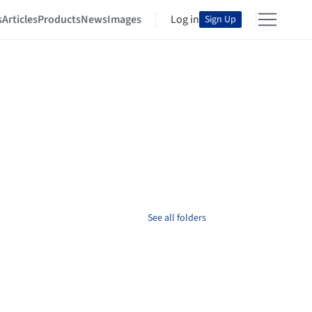
s
Articles
Products
News
Images
Log in
Sign Up
See all folders